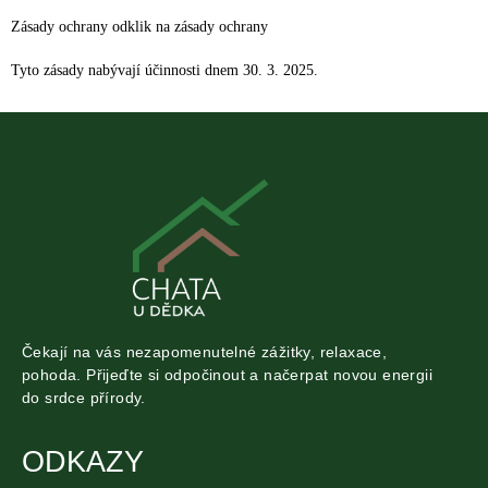
Zásady ochrany odklik na zásady ochrany
Tyto zásady nabývají účinnosti dnem 30. 3. 2025.
Čekají na vás nezapomenutelné zážitky, relaxace,
pohoda. Přijeďte si odpočinout a načerpat novou energii
do srdce přírody.
ODKAZY