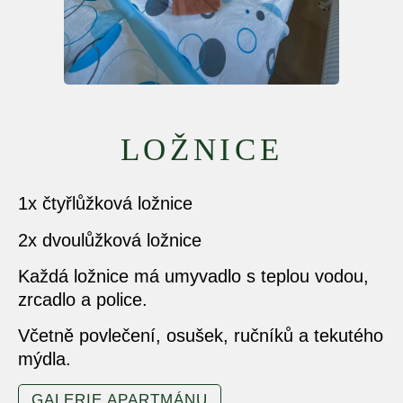
LOŽNICE
1x čtyřlůžková ložnice
2x dvoulůžková ložnice
Každá ložnice má umyvadlo s teplou vodou,
zrcadlo a police.
Včetně povlečení, osušek, ručníků a tekutého
mýdla.
GALERIE APARTMÁNU