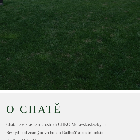
O CHATĚ
Chata je v krásném prostředí CHKO Moravskoslezských
Beskyd pod známým vrcholem Radhošť a poutní místo