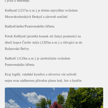
Cyrila a Metoděje.
Kněhyně (1257m.n.m.) je třetím nejvyšším vrcholem
Moravskoslezských Beskyd a zároveň součástí
Radhošťského/Pustevenského hřbetu.
Potok Kněhyně (protéká kousek od chaty) pramenící na
úbočí kopce Čertův mlýn (1205m.n.m.) a vlévající se do
Rožnovské Bečvy.
Radhošť (1129m.n.m.) je závěrečným vrcholem
Pustevenského hřbetu.
Kraj frgálů, valašské kyselice a slivovice vás uchvátí
nejen svou nádhernou přírodou plnou lesů, hor a bystřin.