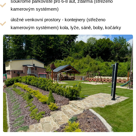
soukromé parkoviště pro 6-8 aut, zdarma (střeženo
kamerovým systémem)
úložné venkovní prostory - kontejnery (střeženo
kamerovým systémem) kola, lyže, sáně, boby, kočárky